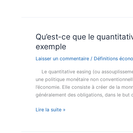
ce
que
l’avantage
comparatif
?
Qu’est-ce que le quantitati
Définition
exemple
simple
et
Laisser un commentaire
/
Définitions écon
exemple
Le quantitative easing (ou assouplissement
une politique monétaire non conventionnelle
l’économie. Elle consiste à créer de la mon
généralement des obligations, dans le but de
Qu’est-
Lire la suite »
ce
que
le