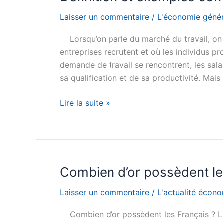
Laisser un commentaire
/
L'économie génér
Lorsqu’on parle du marché du travail, on
entreprises recrutent et où les individus pr
demande de travail se rencontrent, les sala
sa qualification et de sa productivité. Mais 
Qu’est-
Lire la suite »
ce
que
la
segmentation
du
Combien d’or possèdent le
marché
Laisser un commentaire
/
L'actualité écon
du
travail
Combien d’or possèdent les Français ? La
?