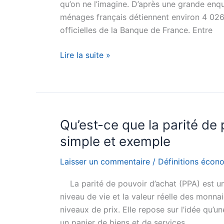
qu’on ne l’imagine. D’après une grande enqu
Définition
ménages français détiennent environ 4 026 t
et
officielles de la Banque de France. Entre
exemples
concrets
Combien
Lire la suite »
d’or
possèdent
les
Français
?
Qu’est-ce que la parité de 
simple et exemple
Laisser un commentaire
/
Définitions écon
La parité de pouvoir d’achat (PPA) est 
niveau de vie et la valeur réelle des monnai
niveaux de prix. Elle repose sur l’idée qu
un panier de biens et de services