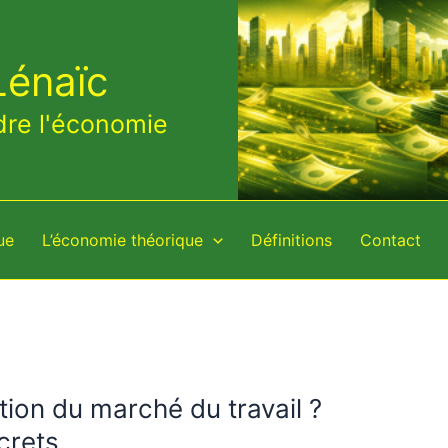
Lénaïc
dre l'économie
ue
L’économie théorique
Définitions
Contact
ion du marché du travail ?
crets