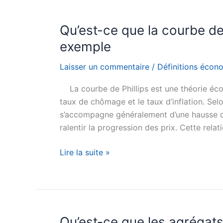
quantitative
easing
Qu’est-ce que la courbe de 
?
exemple
Définition
simple
Laisser un commentaire
/
Définitions écon
et
La courbe de Phillips est une théorie éco
exemple
taux de chômage et le taux d’inflation. Se
s’accompagne généralement d’une hausse de 
ralentir la progression des prix. Cette relat
Qu’est-
Lire la suite »
ce
que
la
courbe
de
Qu’est-ce que les agrégats