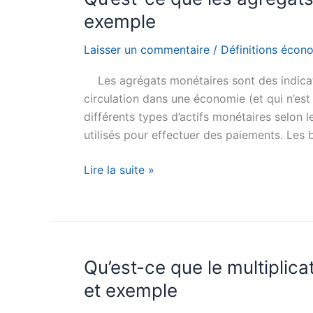
Phillips
exemple
?
Définition
Laisser un commentaire
/
Définitions écon
simple
Les agrégats monétaires sont des indicat
et
circulation dans une économie (et qui n’est 
exemple
différents types d’actifs monétaires selon leu
utilisés pour effectuer des paiements. Les 
Qu’est-
Lire la suite »
ce
que
les
agrégats
monétaires
Qu’est-ce que le multiplica
?
et exemple
Définition