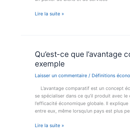
Qu’est-
Lire la suite »
ce
que
la
parité
de
Qu’est-ce que l’avantage co
pouvoir
exemple
d’achat
(PPA)
Laisser un commentaire
/
Définitions écon
?
L’avantage comparatif est un concept éco
Définition
se spécialiser dans ce qu’il produit avec le 
simple
l’efficacité économique globale. Il expliqu
et
entre eux, même lorsqu’un pays est plus p
exemple
Qu’est-
Lire la suite »