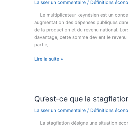
simple
Laisser un commentaire
/
Définitions écon
et
Le multiplicateur keynésien est un conc
exemple
augmentation des dépenses publiques dans 
de la production et du revenu national. L
davantage, cette somme devient le revenu d
partie,
Qu’est-
Lire la suite »
ce
que
le
multiplicateur
keynésien
Qu’est-ce que la stagflatio
?
Laisser un commentaire
/
Définitions écon
Définition
simple
La stagflation désigne une situation éco
et