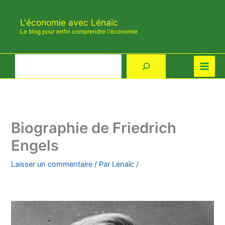
Aller
au
L'économie avec Lénaïc
contenu
Le blog pour enfin comprendre l'économie
Rechercher
Biographie de Friedrich
Engels
Laisser un commentaire
/ Par
Lénaïc
/