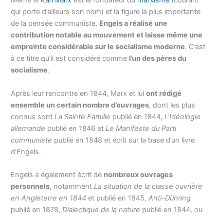
Même si
Karl Marx
est le fondateur du
marxisme
(courant
qui porte d’ailleurs son nom) et la figure la plus importante
de la pensée communiste,
Engels a réalisé une
contribution notable au mouvement et laisse même une
empreinte considérable sur le socialisme moderne
. C’est
à ce titre qu’il est considéré comme
l’un des pères du
socialisme
.
Après leur rencontre en 1844, Marx et lui
ont rédigé
ensemble un certain nombre d’ouvrages
, dont les plus
connus sont
La Sainte Famille
publié en 1844,
L’Idéologie
allemande
publié en 1846 et
Le Manifeste du Parti
communiste
publié en 1848 et écrit sur la base d’un livre
d’Engels.
Engels a également écrit de
nombreux ouvrages
personnels
, notamment
La situation de la classe ouvrière
en Angleterre en 1844
et publié en 1845,
Anti-Dühring
publié en 1878,
Dialectique de la nature
publié en 1844, ou