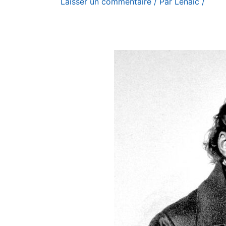
Laisser un commentaire
/ Par
Lénaïc
/