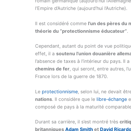
romain germanique (aujourd’hui l’Allemagne
l’Empire d’Autriche (aujourd’hui l’Autriche).
Il est considéré comme
l’un des pères du
théorie du “protectionnisme éducateur”
.
Cependant, autant du point de vue politiqu
effet, il a
soutenu l’union douanière allema
l’absence de taxes à l’intérieur du pays. Il
chemins de fer
, qui seront, entre autres, l
France lors de la guerre de 1870.
Le
protectionnisme
, selon lui, ne devait êt
nations
. Il considère que le
libre-échange
e
composé de pays à la maturité comparable
Durant sa carrière, il s’est montré très
crit
britanniques
Adam Smith
et
David Ricard