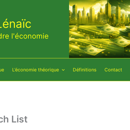
Lénaïc
dre l'économie
ue
L’économie théorique
Définitions
Contact
ch List