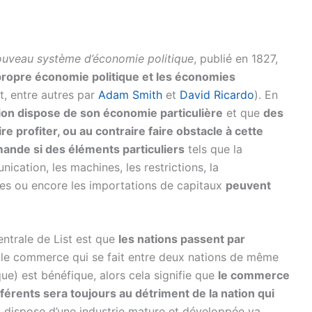
ouveau système d’économie politique
, publié en 1827,
 propre économie politique et les économies
, entre autres par
Adam Smith
et
David Ricardo
). En
ion dispose de son économie particulière
et que
des
e profiter, ou au contraire faire obstacle à cette
mande si des éléments particuliers
tels que la
cation, les machines, les restrictions, la
ences ou encore les importations de capitaux
peuvent
centrale de List est que
les nations passent par
i le commerce qui se fait entre deux nations de même
ue) est bénéfique, alors cela signifie que
le commerce
férents sera toujours au détriment de la nation qui
ui dispose d’une industrie mature et développée va