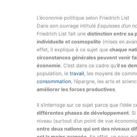
L’économie politique selon Friedrich List
Dans son ouvrage intitulé
Esquisses d’un n
Friedrich List fait une
distinction entre sa
individuelle et cosmopolite
(mises en avant
effet, il explique à ce sujet que
chaque nat
circonstances générales peuvent venir fair
économie
. C’est dans ce cadre qu’
il se de
population, le
travail
, les moyens de communi
consommation
, l’épargne, les arts et sci
améliorer les forces productives
.
Il s’interroge sur ce sujet parce que l’idée 
différentes phases de développement
. S
niveau (surtout d’un point de vue économiq
entre deux nations qui ont des niveaux dif
est la moins avancée
. En effet, un pays q