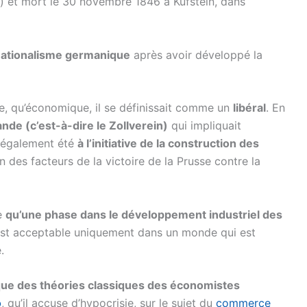
) et mort le 30 novembre 1846 à Kufstein, dans
 nationalisme germanique
après avoir développé la
e, qu’économique, il se définissait comme un
libéral
. En
nde (c’est-à-dire le Zollverein)
qui impliquait
 a également été
à l’initiative de la construction des
’un des facteurs de la victoire de la Prusse contre la
re
qu’une phase dans le développement industriel des
st acceptable uniquement dans un monde qui est
.
ique des théories classiques des économistes
o
, qu’il accuse d’hypocrisie, sur le sujet du
commerce