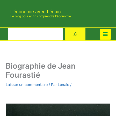
Aller
au
L'économie avec Lénaïc
contenu
Le blog pour enfin comprendre l'économie
Rechercher
Biographie de Jean
Fourastié
Laisser un commentaire
/ Par
Lénaïc
/