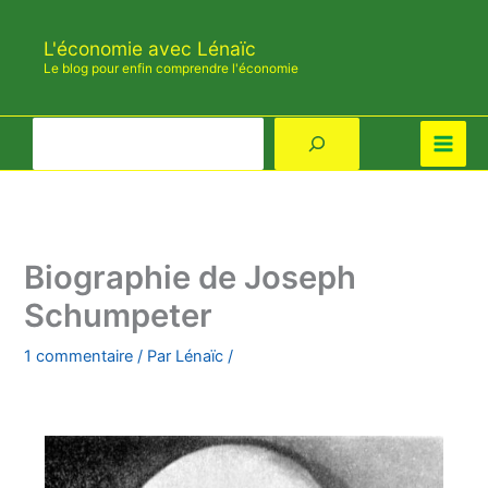
Aller
au
L'économie avec Lénaïc
contenu
Le blog pour enfin comprendre l'économie
Rechercher
Biographie de Joseph
Schumpeter
1 commentaire
/ Par
Lénaïc
/