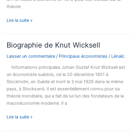
théorie
Biographie
Lire la suite »
de
Kenneth
Arrow
Biographie de Knut Wicksell
Laisser un commentaire
/
Principaux économistes
/
Lénaïc
Informations principales Johan Gustaf Knut Wicksell est
un économiste suédois, né le 20 décembre 1851 à
Stockholm, en Suède et mort le 3 mai 1926 dans le même
pays, à Stocksund. Il est essentiellement connu pour sa
théorie monétaire, qui a fait de lui l’un des fondateurs de la
macroéconomie moderne. Il a
Biographie
Lire la suite »
de
Knut