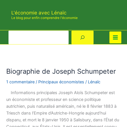
Aller
au
L'économie avec Lénaïc
contenu
Le blog pour enfin comprendre l'économie
Rechercher
Biographie de Joseph Schumpeter
1 commentaire
/
Principaux économistes
/
Lénaïc
Informations principales Joseph Aloïs Schumpeter est
un économiste et professeur en science politique
autrichien, puis naturalisé américain, né le 8 février 1883 à
Triesch dans l’Empire d’Autriche-Hongrie aujourd’hui
disparu, et mort le 8 janvier 1950 à Salisbury, dans l’État du
Connecticut, aux États-Unis. Il est essentiellement connu