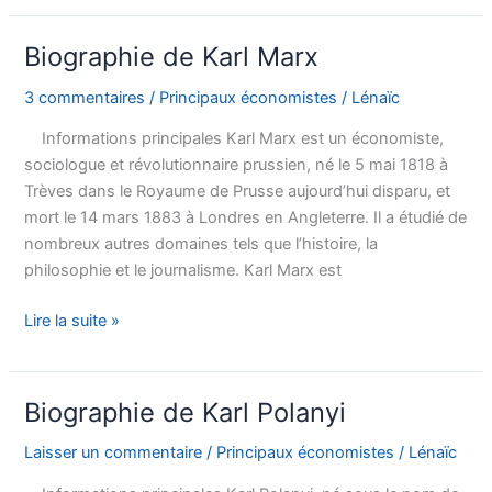
Joseph
Stiglitz
Biographie de Karl Marx
3 commentaires
/
Principaux économistes
/
Lénaïc
Informations principales Karl Marx est un économiste,
sociologue et révolutionnaire prussien, né le 5 mai 1818 à
Trèves dans le Royaume de Prusse aujourd’hui disparu, et
mort le 14 mars 1883 à Londres en Angleterre. Il a étudié de
nombreux autres domaines tels que l’histoire, la
philosophie et le journalisme. Karl Marx est
Biographie
Lire la suite »
de
Karl
Marx
Biographie de Karl Polanyi
Laisser un commentaire
/
Principaux économistes
/
Lénaïc