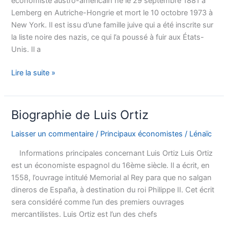
économiste austro-américain né le 29 septembre 1881 à
Lemberg en Autriche-Hongrie et mort le 10 octobre 1973 à
New York. Il est issu d’une famille juive qui a été inscrite sur
la liste noire des nazis, ce qui l’a poussé à fuir aux États-
Unis. Il a
Biographie
Lire la suite »
de
Ludwig
Von
Biographie de Luis Ortiz
Mises
Laisser un commentaire
/
Principaux économistes
/
Lénaïc
Informations principales concernant Luis Ortiz Luis Ortiz
est un économiste espagnol du 16ème siècle. Il a écrit, en
1558, l’ouvrage intitulé Memorial al Rey para que no salgan
dineros de España, à destination du roi Philippe II. Cet écrit
sera considéré comme l’un des premiers ouvrages
mercantilistes. Luis Ortiz est l’un des chefs