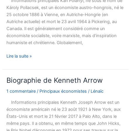
Informations principales Karl Polanyi, né sous le nom de
Károly Pollacsek, est un économiste austro-hongrois, né le
25 octobre 1886 à Vienne, en Autriche-Hongrie (en
Autriche actuelle) et mort le 23 avril 1964 à Pickering, au
Canada. Il est généralement considéré comme un
économiste socialiste, voire marxiste, mais d’inspiration
humaniste et chrétienne. Globalement,
Biographie
Lire la suite »
de
Karl
Polanyi
Biographie de Kenneth Arrow
1 commentaire
/
Principaux économistes
/
Lénaïc
Informations principales Kenneth Joseph Arrow est un
économiste américain né le 23 août 1921 à New York, aux
États-Unis et mort le 21 février 2017 à Palo Alto, dans le
même pays. Il a obtenu, en même temps que John Hicks,
le Prix Nobel d’économie en 1972 pour ses travaux sur la