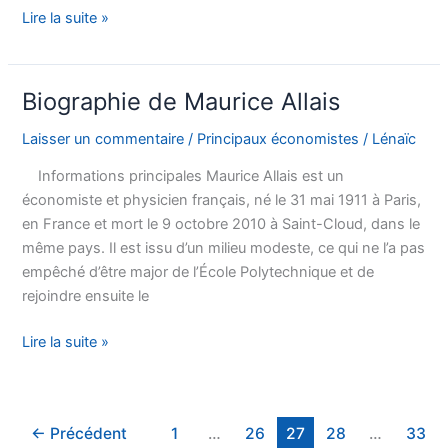
Biographie
Lire la suite »
de
Luis
Ortiz
Biographie de Maurice Allais
Laisser un commentaire
/
Principaux économistes
/
Lénaïc
Informations principales Maurice Allais est un
économiste et physicien français, né le 31 mai 1911 à Paris,
en France et mort le 9 octobre 2010 à Saint-Cloud, dans le
même pays. Il est issu d’un milieu modeste, ce qui ne l’a pas
empêché d’être major de l’École Polytechnique et de
rejoindre ensuite le
Biographie
Lire la suite »
de
Maurice
Allais
←
Précédent
1
…
26
27
28
…
33