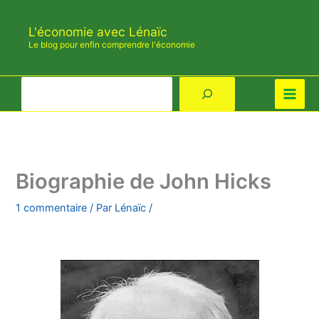
Aller
au
L'économie avec Lénaïc
contenu
Le blog pour enfin comprendre l'économie
Rechercher
Biographie de John Hicks
1 commentaire
/ Par
Lénaïc
/