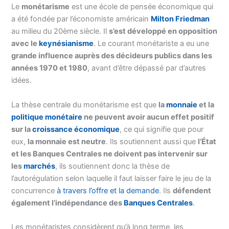
Le
monétarisme
est une école de pensée économique qui
a été fondée par l’économiste américain
Milton Friedman
au milieu du 20ème siècle. Il
s’est développé en opposition
avec le
keynésianisme
. Le courant monétariste a eu une
grande influence auprès des décideurs publics dans les
années 1970 et 1980
, avant d’être dépassé par d’autres
idées.
La thèse centrale du monétarisme est que
la
monnaie
et la
politique monétaire
ne peuvent avoir aucun effet positif
sur la
croissance économique
, ce qui signifie que pour
eux,
la monnaie est neutre
. Ils soutiennent aussi que
l’État
et les Banques Centrales ne doivent pas intervenir sur
les
marchés
, ils soutiennent donc la thèse de
l’autorégulation selon laquelle il faut laisser faire le jeu de la
concurrence
à travers l’offre et la demande
. Ils
défendent
également l’indépendance des
Banques Centrales
.
Les monétaristes considèrent qu’à long terme, les