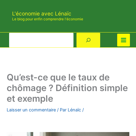
Aller
au
L'économie avec Lénaïc
contenu
Le blog pour enfin comprendre l'économie
Rechercher
Qu’est-ce que le taux de
chômage ? Définition simple
et exemple
Laisser un commentaire
/ Par
Lénaïc
/