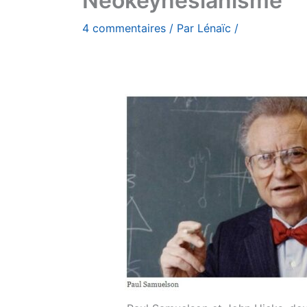
Néokeynésianisme
4 commentaires
/ Par
Lénaïc
/