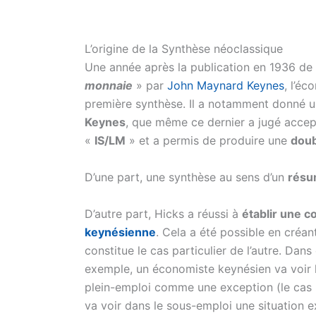
L’origine de la Synthèse néoclassique
Une année après la publication en 1936 de
monnaie
» par
John Maynard Keynes
, l’é
première synthèse. Il a notamment donné 
Keynes
, que même ce dernier a jugé acce
«
IS/LM
» et a permis de produire une
doub
D’une part, une synthèse au sens d’un
résu
D’autre part, Hicks a réussi à
établir une co
keynésienne
. Cela a été possible en créan
constitue le cas particulier de l’autre. Dan
exemple, un économiste keynésien va voir l
plein-emploi comme une exception (le cas p
va voir dans le sous-emploi une situation e