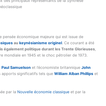
x des principaux représentants de la Synthèse
néoclassique
e pensée économique majeure qui est issue de
ssiques
au
keynésianisme originel
. Ce courant a été
 également politique durant les Trente Glorieuses
,
rre mondiale en 1945 et le choc pétrolier de 1973.
n
Paul Samuelson
et l’économiste britannique
John
 apports significatifs tels que
William Alban Phillips
et
sée par la
Nouvelle économie classique
et par la