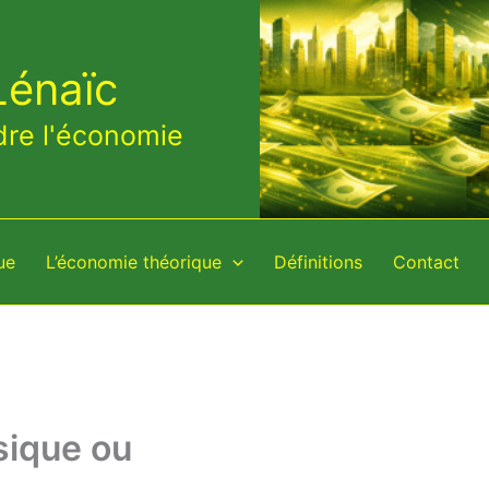
Lénaïc
dre l'économie
ue
L’économie théorique
Définitions
Contact
sique ou