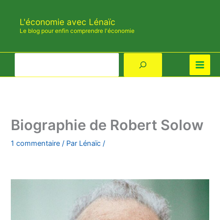
Aller
au
L'économie avec Lénaïc
contenu
Le blog pour enfin comprendre l'économie
Rechercher
Biographie de Robert Solow
1 commentaire
/ Par
Lénaïc
/