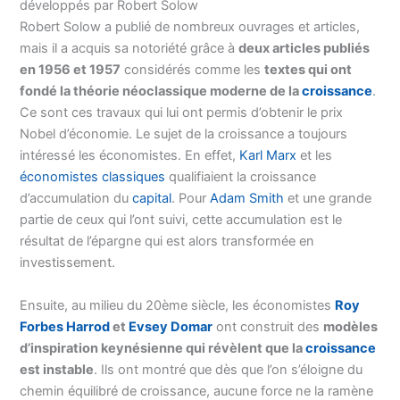
développés par Robert Solow
Robert Solow a publié de nombreux ouvrages et articles,
mais il a acquis sa notoriété grâce à
deux articles publiés
en 1956 et 1957
considérés comme les
textes qui ont
fondé la théorie néoclassique moderne de la
croissance
.
Ce sont ces travaux qui lui ont permis d’obtenir le prix
Nobel d’économie. Le sujet de la croissance a toujours
intéressé les économistes. En effet,
Karl Marx
et les
économistes classiques
qualifiaient la croissance
d’accumulation du
capital
. Pour
Adam Smith
et une grande
partie de ceux qui l’ont suivi, cette accumulation est le
résultat de l’épargne qui est alors transformée en
investissement.
Ensuite, au milieu du 20ème siècle, les économistes
Roy
Forbes Harrod
et
Evsey Domar
ont construit des
modèles
d’inspiration keynésienne qui révèlent que la
croissance
est instable
. Ils ont montré que dès que l’on s’éloigne du
chemin équilibré de croissance, aucune force ne la ramène