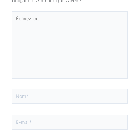
obligatoires sont indiqués avec
*
Écrivez
ici…
Nom*
E-
mail*