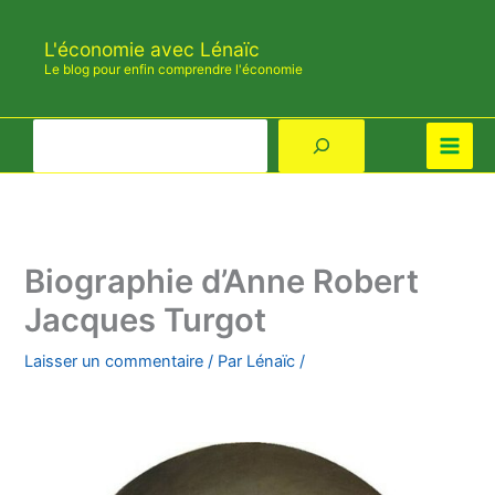
Aller
au
L'économie avec Lénaïc
contenu
Le blog pour enfin comprendre l'économie
Rechercher
Biographie d’Anne Robert
Jacques Turgot
Laisser un commentaire
/ Par
Lénaïc
/