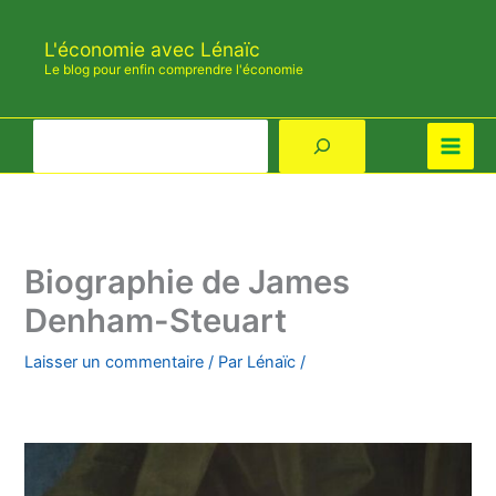
Aller
au
L'économie avec Lénaïc
contenu
Le blog pour enfin comprendre l'économie
Rechercher
Biographie de James
Denham-Steuart
Laisser un commentaire
/ Par
Lénaïc
/