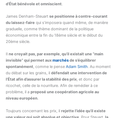
d’État bénévole et omniscient
.
James Denham-Steuart
se positionne à contre-courant
du laissez-faire
qui s’imposera quand même, de manière
graduelle, comme thème dominant de la politique
économique entre la fin du 18ème siècle et le début du
20ème siècle.
Il
ne croyait pas, par exemple, qu’il existait une “main
invisible” qui permet aux
marchés
de s’équilibrer
spontanément
, comme le pense
Adam Smith
. Au moment
du débat sur les grains, il
défendait une intervention de
l’État afin d’assurer la stabilité des prix
, et donc par
ricochet, celle de la nourriture. Afin de remédier à ce
problème, il a
proposé une coopération agricole au
niveau européen
.
Toujours concernant les prix, il
rejette l’idée qu’il existe
une valeur qui soit absolue et objective
. Pour Steuart,
la