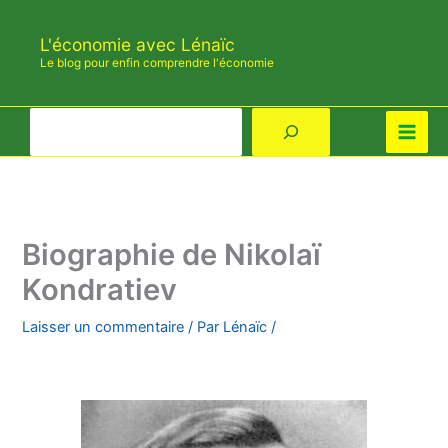
Aller
au
L'économie avec Lénaïc
contenu
Le blog pour enfin comprendre l'économie
Rechercher
Biographie de Nikolaï
Kondratiev
Laisser un commentaire
/ Par
Lénaïc
/