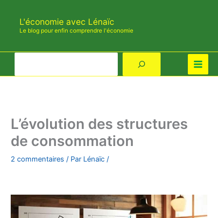
Aller
au
L'économie avec Lénaïc
contenu
Le blog pour enfin comprendre l'économie
Rechercher
L’évolution des structures
de consommation
2 commentaires
/ Par
Lénaïc
/