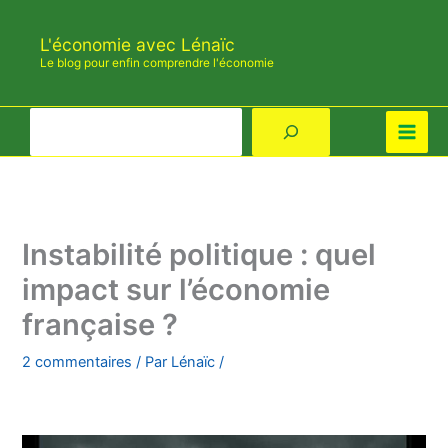
Aller
au
L'économie avec Lénaïc
contenu
Le blog pour enfin comprendre l'économie
Rechercher
Instabilité politique : quel
impact sur l’économie
française ?
2 commentaires
/ Par
Lénaïc
/