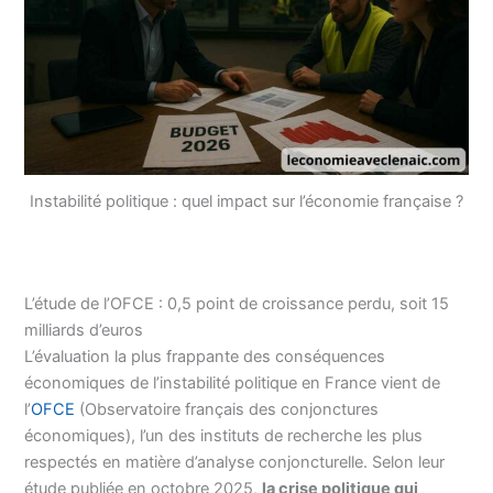
Instabilité politique : quel impact sur l’économie française ?
L’étude de l’OFCE : 0,5 point de croissance perdu, soit 15
milliards d’euros
L’évaluation la plus frappante des conséquences
économiques de l’instabilité politique en France vient de
l’
OFCE
(Observatoire français des conjonctures
économiques), l’un des instituts de recherche les plus
respectés en matière d’analyse conjoncturelle. Selon leur
étude publiée en octobre 2025,
la crise politique qui