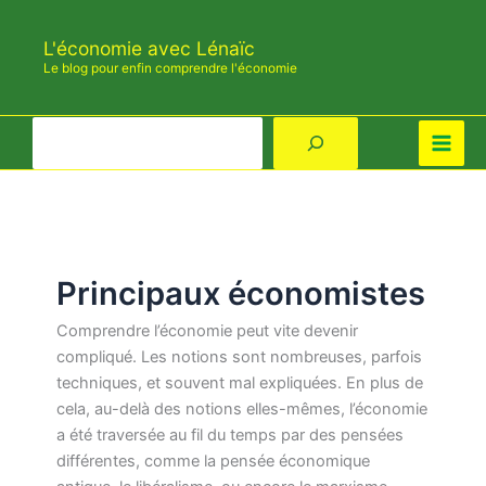
Aller
au
L'économie avec Lénaïc
contenu
Le blog pour enfin comprendre l'économie
Rechercher
Principaux économistes
Comprendre l’économie peut vite devenir
compliqué. Les notions sont nombreuses, parfois
techniques, et souvent mal expliquées. En plus de
cela, au-delà des notions elles-mêmes, l’économie
a été traversée au fil du temps par des pensées
différentes, comme la pensée économique