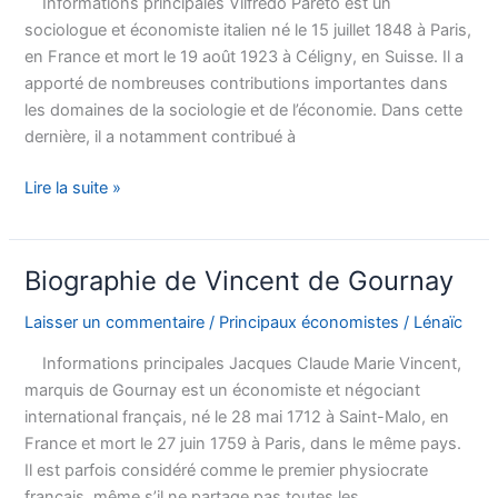
Informations principales Vilfredo Pareto est un
de
sociologue et économiste italien né le 15 juillet 1848 à Paris,
Mirabeau
en France et mort le 19 août 1923 à Céligny, en Suisse. Il a
apporté de nombreuses contributions importantes dans
les domaines de la sociologie et de l’économie. Dans cette
dernière, il a notamment contribué à
Biographie
Lire la suite »
de
Vilfredo
Pareto
Biographie de Vincent de Gournay
Laisser un commentaire
/
Principaux économistes
/
Lénaïc
Informations principales Jacques Claude Marie Vincent,
marquis de Gournay est un économiste et négociant
international français, né le 28 mai 1712 à Saint-Malo, en
France et mort le 27 juin 1759 à Paris, dans le même pays.
Il est parfois considéré comme le premier physiocrate
français, même s’il ne partage pas toutes les