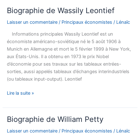
Whitman
Biographie de Wassily Leontief
Rostow
Laisser un commentaire
/
Principaux économistes
/
Lénaïc
Informations principales Wassily Leontief est un
économiste américano-soviétique né le 5 août 1906 à
Munich en Allemagne et mort le 5 février 1999 à New York,
aux États-Unis. Il a obtenu en 1973 le prix Nobel
d’économie pour ses travaux sur les tableaux entrées-
sorties, aussi appelés tableaux d’échanges interindustriels
(ou tableaux input-output). Leontief
Biographie
Lire la suite »
de
Wassily
Leontief
Biographie de William Petty
Laisser un commentaire
/
Principaux économistes
/
Lénaïc