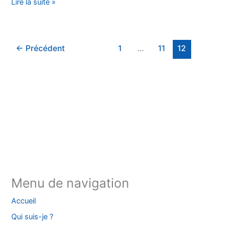
Biographie
Lire la suite »
de
Wynne
Godley
←
Précédent
1
…
11
12
Instagram
Facebook
YouTube
TikTok
Threads
X
Bluesky
Menu de navigation
Accueil
Qui suis-je ?