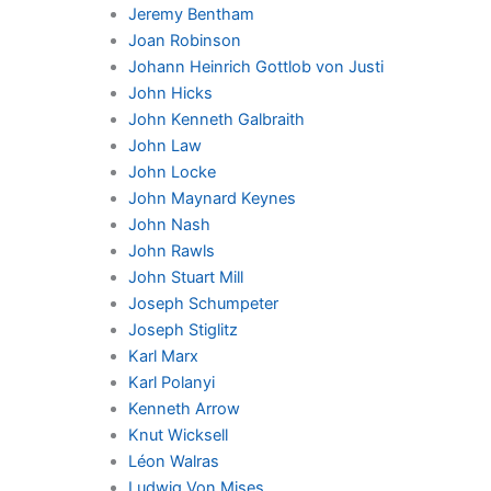
Jeremy Bentham
Joan Robinson
Johann Heinrich Gottlob von Justi
John Hicks
John Kenneth Galbraith
John Law
John Locke
John Maynard Keynes
John Nash
John Rawls
John Stuart Mill
Joseph Schumpeter
Joseph Stiglitz
Karl Marx
Karl Polanyi
Kenneth Arrow
Knut Wicksell
Léon Walras
Ludwig Von Mises