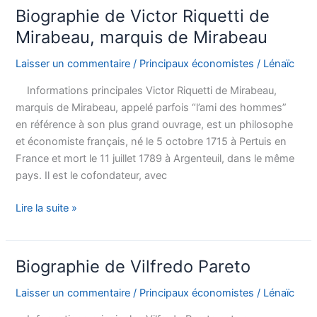
Haavelmo
Biographie de Victor Riquetti de
Mirabeau, marquis de Mirabeau
Laisser un commentaire
/
Principaux économistes
/
Lénaïc
Informations principales Victor Riquetti de Mirabeau,
marquis de Mirabeau, appelé parfois “l’ami des hommes”
en référence à son plus grand ouvrage, est un philosophe
et économiste français, né le 5 octobre 1715 à Pertuis en
France et mort le 11 juillet 1789 à Argenteuil, dans le même
pays. Il est le cofondateur, avec
Biographie
Lire la suite »
de
Victor
Riquetti
Biographie de Vilfredo Pareto
de
Mirabeau,
Laisser un commentaire
/
Principaux économistes
/
Lénaïc
marquis