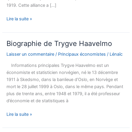
1919. Cette alliance a […]
Biographie
Lire la suite »
de
Thorstein
Veblen
Biographie de Trygve Haavelmo
Laisser un commentaire
/
Principaux économistes
/
Lénaïc
Informations principales Trygve Haavelmo est un
économiste et statisticien norvégien, né le 13 décembre
1911 à Skedsmo, dans la banlieue d’Oslo, en Norvège et
mort le 28 juillet 1999 à Oslo, dans le même pays. Pendant
plus de trente ans, entre 1948 et 1979, il a été professeur
d’économie et de statistiques à
Biographie
Lire la suite »
de
Trygve