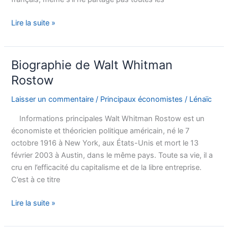
Biographie
Lire la suite »
de
Vincent
de
Biographie de Walt Whitman
Gournay
Rostow
Laisser un commentaire
/
Principaux économistes
/
Lénaïc
Informations principales Walt Whitman Rostow est un
économiste et théoricien politique américain, né le 7
octobre 1916 à New York, aux États-Unis et mort le 13
février 2003 à Austin, dans le même pays. Toute sa vie, il a
cru en l’efficacité du capitalisme et de la libre entreprise.
C’est à ce titre
Biographie
Lire la suite »
de
Walt